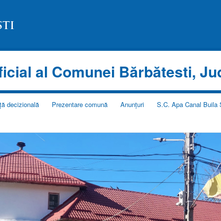
oficial al Comunei Bărbătesti, Ju
ță decizională
Prezentare comună
Anunțuri
S.C. Apa Canal Buila 