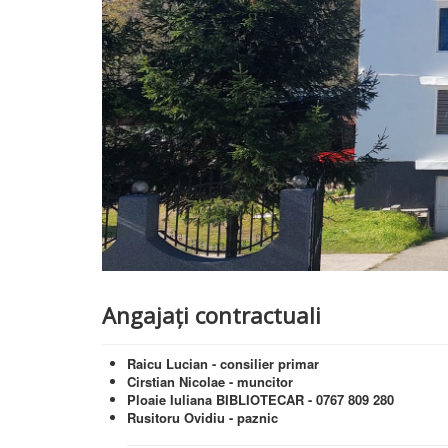
Angajați contractuali
Raicu Lucian - consilier primar
Cirstian Nicolae - muncitor
Ploaie Iuliana BIBLIOTECAR - 0767 809 280
Rusitoru Ovidiu - paznic