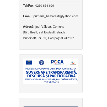
Tel/Fax:
0250 864 629
Email:
primaria_barbatesti@yahoo.com
Adresă:
jud. Vâlcea, Comuna
Bărbătești, sat Bodești, strada
Principală, nr. 59, Cod poștal 247027