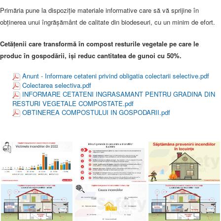
Primăria pune la dispoziție materiale informative care să vă sprijine în
obținerea unui îngrășământ de calitate din biodeseuri, cu un minim de efort.
Cetățenii care transformă în compost resturile vegetale pe care le
produc în gospodării, iși reduc cantitatea de gunoi cu 50%.
Anunt - Informare cetateni privind obligatia colectarii selective.pdf
Colectarea selectiva.pdf
INFORMARE CETATENI INGRASAMANT PENTRU GRADINA DIN
RESTURI VEGETALE COMPOSTATE.pdf
OBTINEREA COMPOSTULUI IN GOSPODARII.pdf