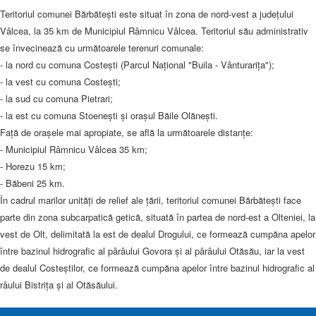
Teritoriul comunei Bărbătești este situat în zona de nord-vest a județului
Vâlcea, la 35 km de Municipiul Râmnicu Vâlcea. Teritoriul său administrativ
se învecinează cu următoarele terenuri comunale:
- la nord cu comuna Costești (Parcul Național "Buila - Vânturarița");
- la vest cu comuna Costești;
- la sud cu comuna Pietrari;
- la est cu comuna Stoenești și orașul Băile Olănești.
Față de orașele mai apropiate, se află la următoarele distanțe:
- Municipiul Râmnicu Vâlcea 35 km;
- Horezu 15 km;
- Băbeni 25 km.
În cadrul marilor unităţi de relief ale ţării, teritoriul comunei Bărbăteşti face
parte din zona subcarpatică getică, situată în partea de nord-est a Olteniei, la
vest de Olt, delimitată la est de dealul Drogului, ce formează cumpăna apelor
între bazinul hidrografic al pârâului Govora şi al pârâului Otăsău, iar la vest
de dealul Costeştilor, ce formează cumpăna apelor între bazinul hidrografic al
râului Bistriţa şi al Otăsăului.