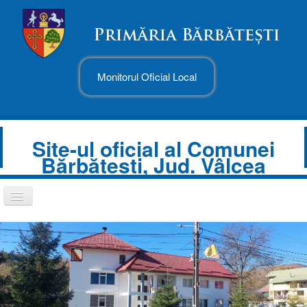
Monitorul Oficial Local
Site-ul oficial al Comunei
Bărbătesti, Jud. Vâlcea
Comută
navigarea
Despre Noi
Informații de interes public
Transparență decizională
Prezentare comună