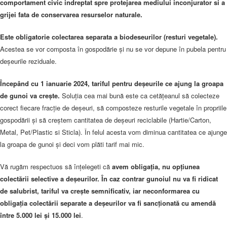
comportament civic indreptat spre protejarea mediului inconjurator si a
grijei fata de conservarea resurselor naturale.
Este obligatorie colectarea separata a biodeseurilor (resturi vegetale).
Acestea se vor composta în gospodărie și nu se vor depune în pubela pentru
deșeurile reziduale.
Începând cu 1 ianuarie 2024, tariful pentru deșeurile ce ajung la groapa
de gunoi va crește.
Soluția cea mai bună este ca cetățeanul să colecteze
corect fiecare fracție de deșeuri, să composteze resturile vegetale în propriile
gospodării și să creștem cantitatea de deșeuri reciclabile (Hartie/Carton,
Metal, Pet/Plastic si Sticla). În felul acesta vom diminua cantitatea ce ajunge
la groapa de gunoi și deci vom plăti tarif mai mic.
Vă rugăm respectuos să înțelegeti că
avem obligația, nu opțiunea
colectării selective a deșeurilor. În caz contrar gunoiul nu va fi ridicat
de salubrist, tariful va crește semnificativ, iar neconformarea cu
obligația colectării separate a deșeurilor va fi sancționată cu amendă
între 5.000 lei și 15.000 lei
.