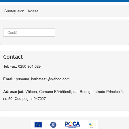
Sunteți aici:
Acasă
Căutare
...
Contact
Tel/Fax:
0250 864 629
Email:
primaria_barbatesti@yahoo.com
Adresă:
jud. Vâlcea, Comuna Bărbătești, sat Bodești, strada Principală,
nr. 59, Cod poștal 247027